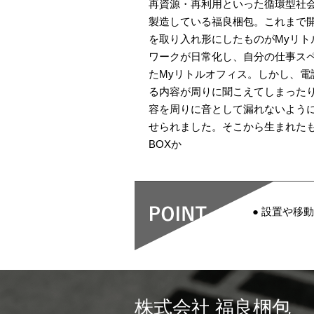
再資源・再利用といった循環型社
製造している福良梱包。これまで
を取り入れ形にしたものがMyリト
ワークが日常化し、自分の仕事ス
たMyリトルオフィス。しかし、電
る内容が周りに聞こえてしまった
容を周りに音として漏れないよう
せられました。そこから生まれたも
BOXか
● 設置や移動
株式会社 福良梱包