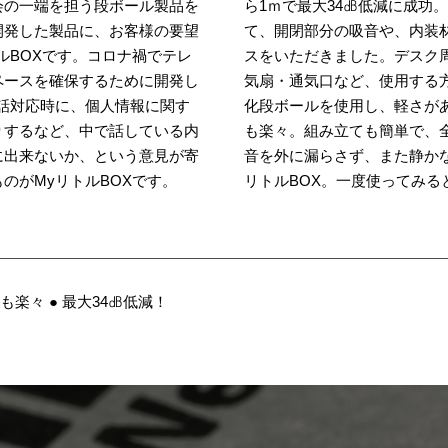
会の一端を担う段ボール製品を
ら1ｍで最大34㏈低減に成功
開発した製品に、お客様の要望
て、開閉部分の吸音や、内装
ルBOXです。コロナ禍でテレ
スをいただきました。デスク
ペースを確保するために開発し
気扇・通気口など、使用する
話対応時に、個人情報に関す
化段ボールを使用し、軽さが
りするなど、中で話している内
も楽々。組み立ても簡単で、
に出来ないか、という意見が寄
音を外に漏らさず、また静か
のがMyリトルBOXです。
リトルBOX。一度使ってみる
も楽々 ● 最大34㏈低減！